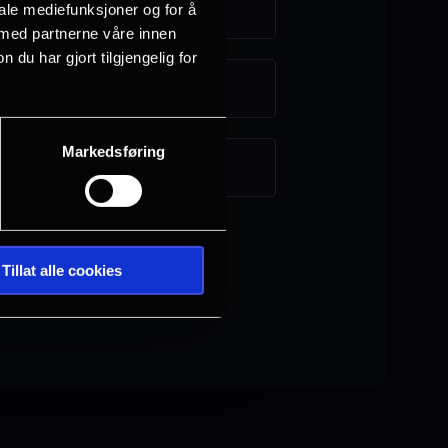
Farsund
iale mediefunksjoner og for å
 med partnerne våre innen
u har gjort tilgjengelig for
Hønefoss
Markedsføring
Sarpsborg
Tillat alle cookies