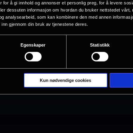
Bergen
Drammen
 for å gi innhold og annonser et personlig preg, for å levere sos
deler dessuten informasjon om hvordan du bruker nettstedet vårt,
og analysearbeid, som kan kombinere den med annen informasjon d
 inn gjennom din bruk av tjenestene deres.
Halden
Horten
Egenskaper
Statistikk
Kristiansand S
Oslo
Tønsberg
Verdal
Kun nødvendige cookies