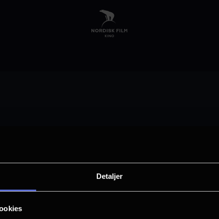
Velg by
Detaljer
Arendal
Asker
ookies