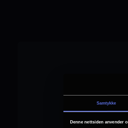
Skip
to
main
content
Samtykke
Denne nettsiden anvender c