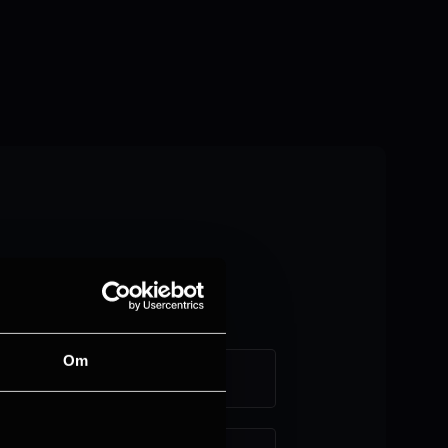
Om
Askim