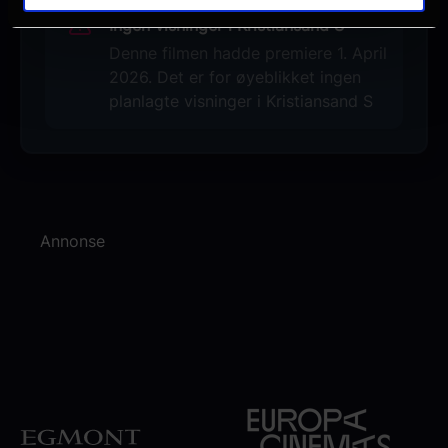
Ingen visninger i Kristiansand S
Denne filmen hadde premiere 1. April
2026. Det er for øyeblikket ingen
planlagte visninger i Kristiansand S
Annonse