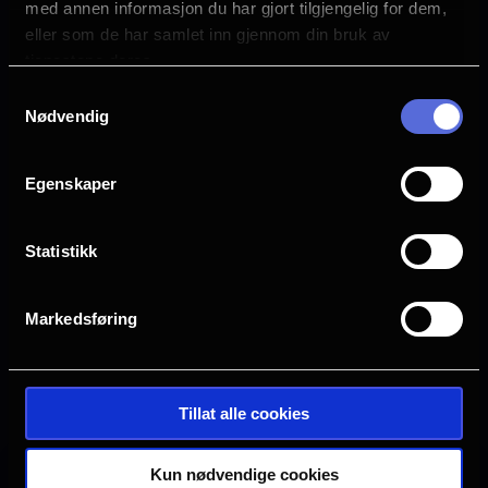
med annen informasjon du har gjort tilgjengelig for dem,
Språk
eller som de har samlet inn gjennom din bruk av
EN
tjenestene deres.
Samtykkevalg
Sjanger
Nødvendig
Drama
Distributør
Egenskaper
Manymore AS
Statistikk
Markedsføring
Se galleri
Tillat alle cookies
Kun nødvendige cookies