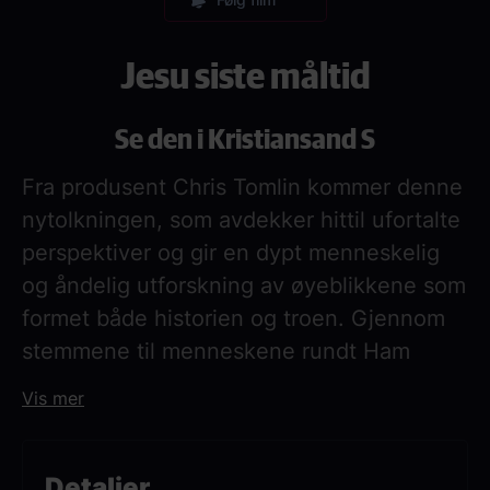
Jesu siste måltid
Se den i Kristiansand S
Fra produsent Chris Tomlin kommer denne
nytolkningen, som avdekker hittil ufortalte
perspektiver og gir en dypt menneskelig
og åndelig utforskning av øyeblikkene som
formet både historien og troen. Gjennom
stemmene til menneskene rundt Ham
inviteres publikum til å oppleve en sterk og
Vis mer
intim skildring av forløsning og nåde. Dette
er en ekstraordinær filmreise der en tidløs
fortelling får nytt liv, troen får økt dybde,
Detaljer