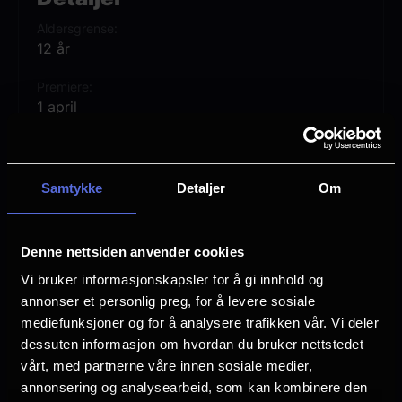
og kraften i overbevisning utfolder seg på
Aldersgrense
en måte du aldri har opplevd før.
12 år
Premiere
1 april
Lengde
1 time 54 min
Samtykke
Detaljer
Om
Regi
Mauro Borrelli
Denne nettsiden anvender cookies
Vurdering:
(24 stemmer 72.92%)
Vi bruker informasjonskapsler for å gi innhold og
annonser et personlig preg, for å levere sosiale
Se mer
mediefunksjoner og for å analysere trafikken vår. Vi deler
Rollebesetning
dessuten informasjon om hvordan du bruker nettstedet
Jamie Ward
vårt, med partnerne våre innen sosiale medier,
James Oliver Wheatley
annonsering og analysearbeid, som kan kombinere den
James Faulkner