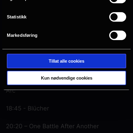
17:25 – Affeksjonsverdi
Statistikk
18:00 – Angrer på deg
Markedsføring
18:15 – Bugonia
Tillat alle cookies
18:15 – Tron: Ares
Kun nødvendige cookies
18:40 - Chainsaw Man - The Movie: Reze
Arc
18:45 - Blücher
20:20 – One Battle After Another