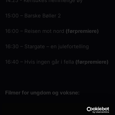
14.25 - Kensukes hemmelige øy
15:00 – Barske Bøller 2
16:00 – Reisen mot nord
(førpremiere)
16:30 – Stargate – en julefortelling
16:40 – Hvis ingen går i fella
(førpremiere)
Filmer for ungdom og voksne:
10:00 - Affeksjonsverdi