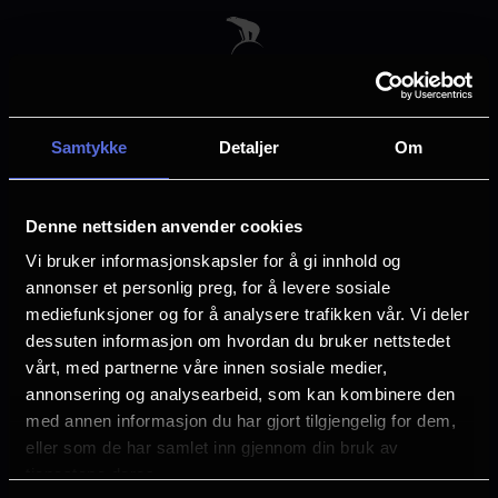
Skip
to
main
content
Samtykke
Detaljer
Om
Velg by
Denne nettsiden anvender cookies
Vi bruker informasjonskapsler for å gi innhold og
annonser et personlig preg, for å levere sosiale
mediefunksjoner og for å analysere trafikken vår. Vi deler
dessuten informasjon om hvordan du bruker nettstedet
Arendal
Asker
vårt, med partnerne våre innen sosiale medier,
annonsering og analysearbeid, som kan kombinere den
med annen informasjon du har gjort tilgjengelig for dem,
Askim
Bergen
eller som de har samlet inn gjennom din bruk av
tjenestene deres.