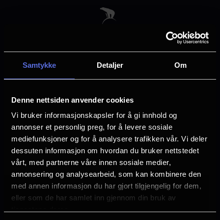
Skip
to
main
content
Samtykke
Detaljer
Om
Velg by
Denne nettsiden anvender cookies
Vi bruker informasjonskapsler for å gi innhold og
annonser et personlig preg, for å levere sosiale
mediefunksjoner og for å analysere trafikken vår. Vi deler
dessuten informasjon om hvordan du bruker nettstedet
Arendal
Asker
vårt, med partnerne våre innen sosiale medier,
annonsering og analysearbeid, som kan kombinere den
med annen informasjon du har gjort tilgjengelig for dem,
Askim
Bergen
eller som de har samlet inn gjennom din bruk av
tjenestene deres.