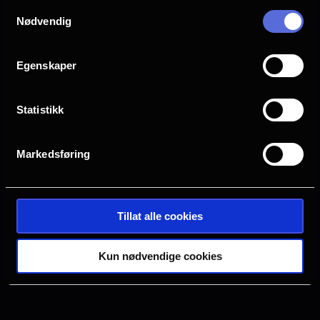
Samtykkevalg
Drammen
Farsund
Nødvendig
Halden
Horten
Egenskaper
Statistikk
Hønefoss
Kristiansand S
Markedsføring
Oslo
Sarpsborg
Tillat alle cookies
Tønsberg
Verdal
Kun nødvendige cookies