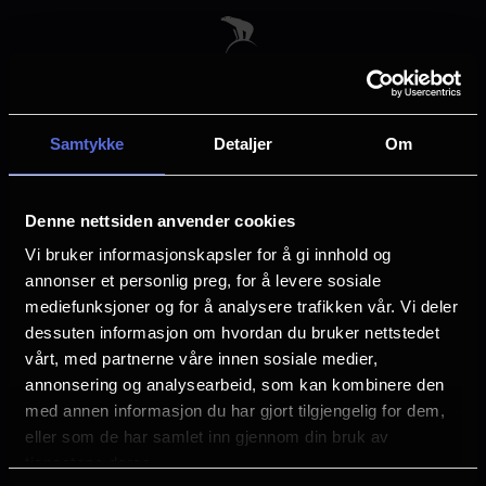
Skip
to
main
content
Samtykke
Detaljer
Om
Velg by
Denne nettsiden anvender cookies
Vi bruker informasjonskapsler for å gi innhold og
annonser et personlig preg, for å levere sosiale
mediefunksjoner og for å analysere trafikken vår. Vi deler
dessuten informasjon om hvordan du bruker nettstedet
Arendal
Asker
vårt, med partnerne våre innen sosiale medier,
annonsering og analysearbeid, som kan kombinere den
med annen informasjon du har gjort tilgjengelig for dem,
Askim
Bergen
eller som de har samlet inn gjennom din bruk av
tjenestene deres.