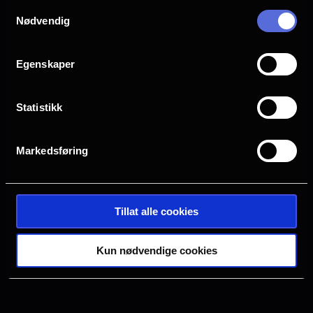
Samtykkevalg
Drammen
Farsund
Nødvendig
Halden
Horten
Egenskaper
Statistikk
Hønefoss
Kristiansand S
Markedsføring
Oslo
Sarpsborg
Tillat alle cookies
Tønsberg
Verdal
Kun nødvendige cookies