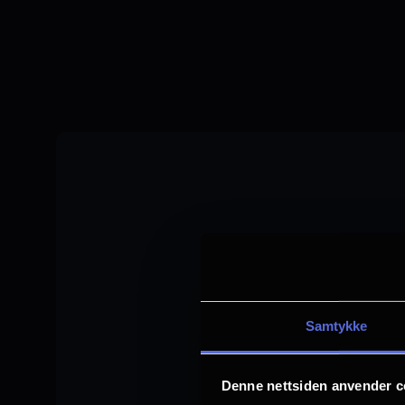
Skip
to
main
content
Samtykke
Denne nettsiden anvender c