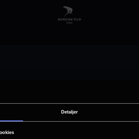
Velg by
Detaljer
Arendal
Asker
ookies