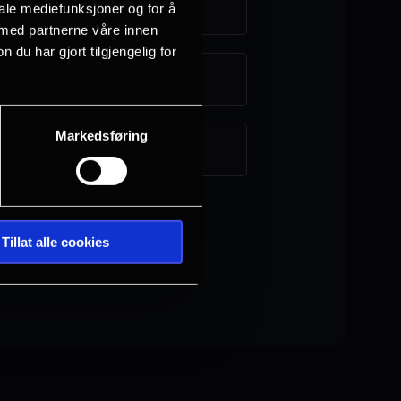
Farsund
iale mediefunksjoner og for å
 med partnerne våre innen
u har gjort tilgjengelig for
Hønefoss
Markedsføring
Sarpsborg
Tillat alle cookies