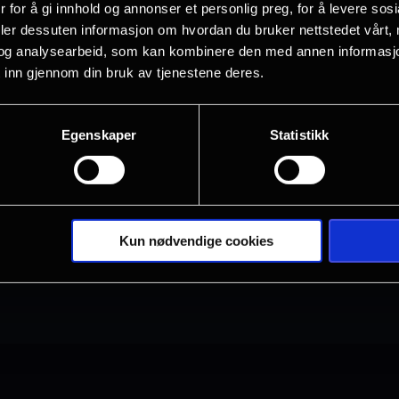
Bergen
Drammen
 for å gi innhold og annonser et personlig preg, for å levere sos
deler dessuten informasjon om hvordan du bruker nettstedet vårt,
og analysearbeid, som kan kombinere den med annen informasjon d
 inn gjennom din bruk av tjenestene deres.
Halden
Horten
Egenskaper
Statistikk
Kristiansand S
Oslo
Tønsberg
Verdal
Kun nødvendige cookies