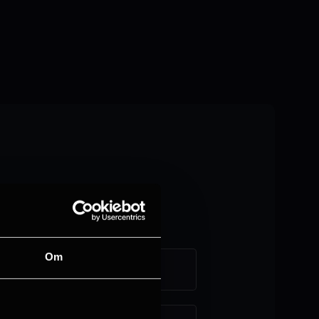
Om
Askim