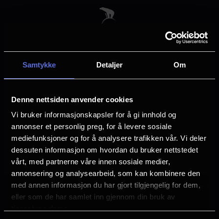
Skip
to
main
content
Samtykke
Detaljer
Om
Velg by
Denne nettsiden anvender cookies
Vi bruker informasjonskapsler for å gi innhold og
annonser et personlig preg, for å levere sosiale
mediefunksjoner og for å analysere trafikken vår. Vi deler
dessuten informasjon om hvordan du bruker nettstedet
Arendal
Asker
vårt, med partnerne våre innen sosiale medier,
annonsering og analysearbeid, som kan kombinere den
med annen informasjon du har gjort tilgjengelig for dem,
Askim
Bergen
eller som de har samlet inn gjennom din bruk av
tjenestene deres.