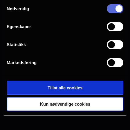
Samtykkevalg
Drammen
Farsund
Nødvendig
Halden
Horten
Egenskaper
Statistikk
Hønefoss
Kristiansand S
Markedsføring
Oslo
Sarpsborg
Tillat alle cookies
Tønsberg
Verdal
Kun nødvendige cookies