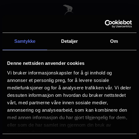
Skip
to
main
content
Samtykke
Detaljer
Om
Velg by
Denne nettsiden anvender cookies
Vi bruker informasjonskapsler for å gi innhold og
annonser et personlig preg, for å levere sosiale
mediefunksjoner og for å analysere trafikken vår. Vi deler
dessuten informasjon om hvordan du bruker nettstedet
Arendal
Asker
vårt, med partnerne våre innen sosiale medier,
annonsering og analysearbeid, som kan kombinere den
med annen informasjon du har gjort tilgjengelig for dem,
Askim
Bergen
eller som de har samlet inn gjennom din bruk av
tjenestene deres.