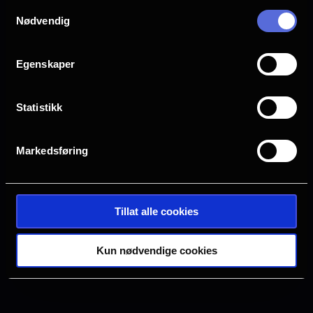
Samtykkevalg
Drammen
Farsund
Nødvendig
Halden
Horten
Egenskaper
Statistikk
Hønefoss
Kristiansand S
Markedsføring
Oslo
Sarpsborg
Tillat alle cookies
Tønsberg
Verdal
Kun nødvendige cookies