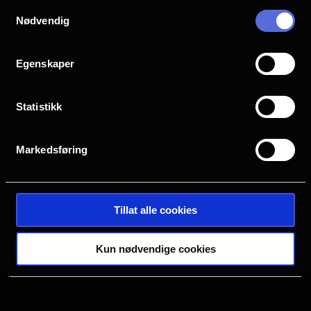
Samtykkevalg
Drammen
Farsund
Nødvendig
Halden
Horten
Egenskaper
Statistikk
Hønefoss
Kristiansand S
Markedsføring
Oslo
Sarpsborg
Tillat alle cookies
Tønsberg
Verdal
Kun nødvendige cookies