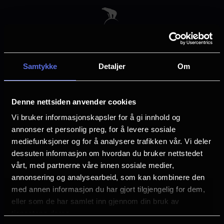
Skip
to
main
content
Samtykke
Detaljer
Om
Velg by
Denne nettsiden anvender cookies
Vi bruker informasjonskapsler for å gi innhold og
annonser et personlig preg, for å levere sosiale
mediefunksjoner og for å analysere trafikken vår. Vi deler
dessuten informasjon om hvordan du bruker nettstedet
Arendal
Asker
vårt, med partnerne våre innen sosiale medier,
annonsering og analysearbeid, som kan kombinere den
med annen informasjon du har gjort tilgjengelig for dem,
Askim
Bergen
eller som de har samlet inn gjennom din bruk av
tjenestene deres.