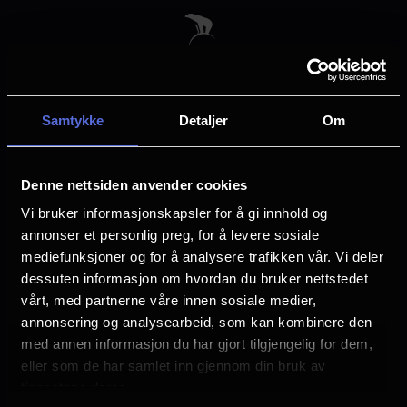
Skip
to
main
content
Samtykke
Detaljer
Om
Velg by
Denne nettsiden anvender cookies
Vi bruker informasjonskapsler for å gi innhold og
annonser et personlig preg, for å levere sosiale
mediefunksjoner og for å analysere trafikken vår. Vi deler
dessuten informasjon om hvordan du bruker nettstedet
Arendal
Asker
vårt, med partnerne våre innen sosiale medier,
annonsering og analysearbeid, som kan kombinere den
med annen informasjon du har gjort tilgjengelig for dem,
Askim
Bergen
eller som de har samlet inn gjennom din bruk av
tjenestene deres.