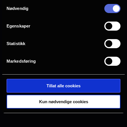
Samtykkevalg
Drammen
Farsund
Nødvendig
Halden
Horten
Egenskaper
Statistikk
Hønefoss
Kristiansand S
Markedsføring
Oslo
Sarpsborg
Tillat alle cookies
Tønsberg
Verdal
Kun nødvendige cookies