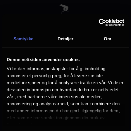
Skip
to
main
content
Samtykke
Detaljer
Om
Velg by
Denne nettsiden anvender cookies
Vi bruker informasjonskapsler for å gi innhold og
annonser et personlig preg, for å levere sosiale
mediefunksjoner og for å analysere trafikken vår. Vi deler
dessuten informasjon om hvordan du bruker nettstedet
Arendal
Asker
vårt, med partnerne våre innen sosiale medier,
annonsering og analysearbeid, som kan kombinere den
med annen informasjon du har gjort tilgjengelig for dem,
Askim
Bergen
eller som de har samlet inn gjennom din bruk av
tjenestene deres.