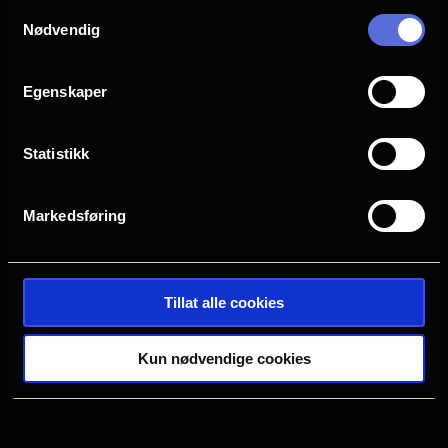
Samtykkevalg
Drammen
Farsund
Nødvendig
Halden
Horten
Egenskaper
Statistikk
Hønefoss
Kristiansand S
Markedsføring
Oslo
Sarpsborg
Tillat alle cookies
Tønsberg
Verdal
Kun nødvendige cookies