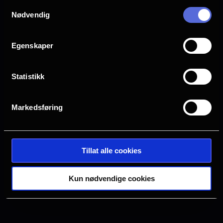
Samtykkevalg
Drammen
Farsund
Nødvendig
Halden
Horten
Egenskaper
Statistikk
Hønefoss
Kristiansand S
Markedsføring
Oslo
Sarpsborg
Tillat alle cookies
Tønsberg
Verdal
Kun nødvendige cookies