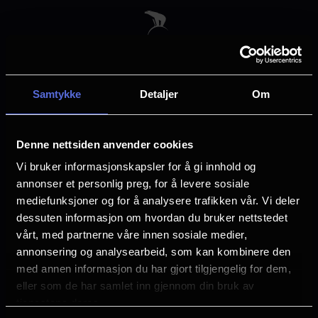
Skip
to
main
content
Samtykke
Detaljer
Om
Velg by
Denne nettsiden anvender cookies
Vi bruker informasjonskapsler for å gi innhold og
annonser et personlig preg, for å levere sosiale
mediefunksjoner og for å analysere trafikken vår. Vi deler
dessuten informasjon om hvordan du bruker nettstedet
Arendal
Asker
vårt, med partnerne våre innen sosiale medier,
annonsering og analysearbeid, som kan kombinere den
med annen informasjon du har gjort tilgjengelig for dem,
Askim
Bergen
eller som de har samlet inn gjennom din bruk av
tjenestene deres.