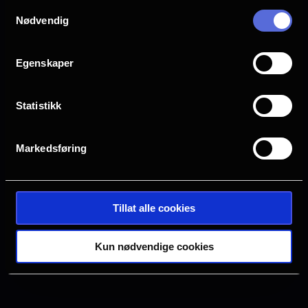
Samtykkevalg
Drammen
Farsund
Nødvendig
Halden
Horten
Egenskaper
Statistikk
Hønefoss
Kristiansand S
Markedsføring
Oslo
Sarpsborg
Tillat alle cookies
Tønsberg
Verdal
Kun nødvendige cookies