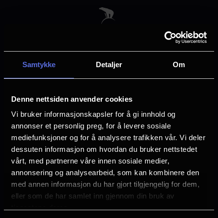
Skip
to
main
content
Samtykke
Detaljer
Om
Velg by
Denne nettsiden anvender cookies
Vi bruker informasjonskapsler for å gi innhold og
annonser et personlig preg, for å levere sosiale
mediefunksjoner og for å analysere trafikken vår. Vi deler
dessuten informasjon om hvordan du bruker nettstedet
Arendal
Asker
vårt, med partnerne våre innen sosiale medier,
annonsering og analysearbeid, som kan kombinere den
med annen informasjon du har gjort tilgjengelig for dem,
Askim
Bergen
eller som de har samlet inn gjennom din bruk av
tjenestene deres.